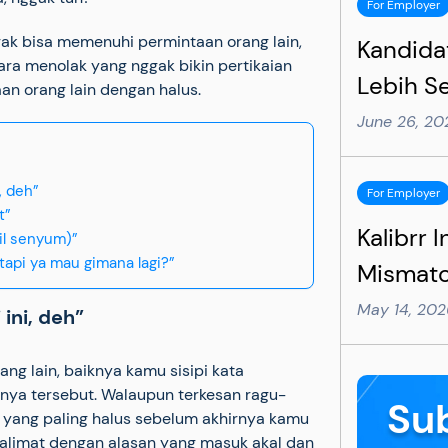
For Employer
ggak bisa memenuhi permintaan orang lain,
Kandida
ara menolak yang nggak bikin pertikaian
Lebih Se
aan orang lain dengan halus.
Perubah
June 26, 2
Wajib D
, deh”
For Employer
t”
Kalibrr 
il senyum)”
tapi ya mau gimana lagi?”
Mismatc
Rekrutm
May 14, 20
ini, deh”
Rekrute
ng lain, baiknya kamu sisipi kata
Utamaka
ya tersebut. Walaupun terkesan ragu-
Su
ta yang paling halus sebelum akhirnya kamu
alimat dengan alasan yang masuk akal dan