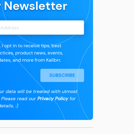
r Newsletter
, I opt in to receive tips, best
ctices, product news, events,
ates, and more from Kalibrr.
SUBSCRIBE
ur data will be treated with utmost
. Please read our
Privacy Policy
for
etails. :)