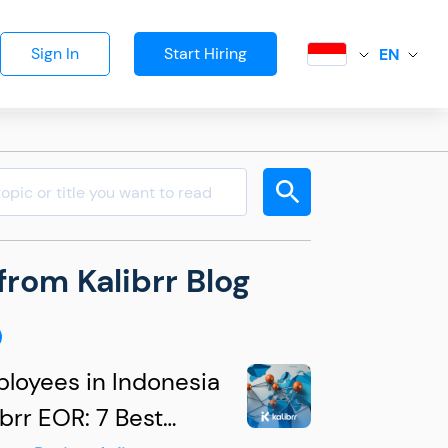
Sign In
Start Hiring
EN
from Kalibrr Blog
ployees in Indonesia
ibrr EOR: 7 Best