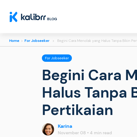
BLOG
Home
>
For Jobseeker
>
Begini Cara Menolak yang Halus Tanpa Bikin Per
For Jobseeker
Begini Cara 
Halus Tanpa B
Pertikaian
Karina
November 08 • 4 min read