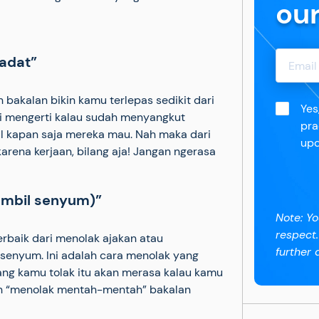
ou
padat”
akalan bikin kamu terlepas sedikit dari
Yes
ti mengerti kalau sudah menyangkut
pra
gal kapan saja mereka mau. Nah maka dari
upd
arena kerjaan, bilang aja! Jangan ngerasa
sambil senyum)”
Note: Yo
respect
erbaik dari menolak ajakan atau
further d
 senyum. Ini adalah cara menolak yang
yang kamu tolak itu akan merasa kalau kamu
an “menolak mentah-mentah” bakalan