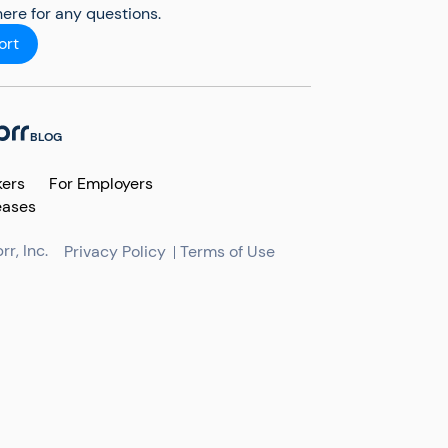
ere for any questions.
ort
BLOG
kers
For Employers
eases
r, Inc.
Privacy Policy
Terms of Use