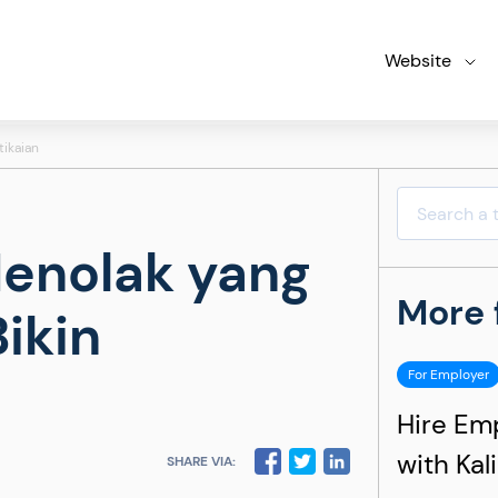
Website
tikaian
Menolak yang
More 
ikin
For Employer
Hire Em
with Kal
SHARE VIA: