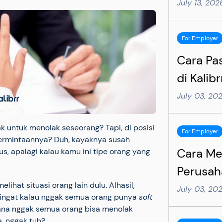
Practice
July 13, 20
Succesf
For Employer
Cara Pa
di Kalib
6 Langk
July 03, 20
k untuk menolak seseorang? Tapi, di posisi
For Employer
permintaannya? Duh, kayaknya susah
Cara M
, apalagi kalau kamu ini tipe orang yang
Perusaha
hat situasi orang lain dulu. Alhasil,
Langkah
July 03, 20
diingat kalau nggak semua orang punya
soft
Lebih Ef
ana nggak semua orang bisa menolak
, nggak tuh?