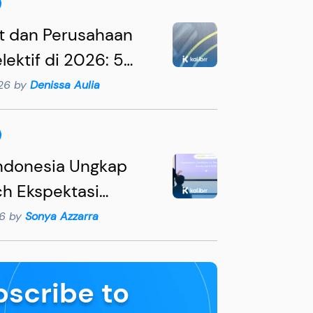
t dan Perusahaan
lektif di 2026: 5
an Penting yang
026 by
Denissa Aulia
ipahami HR
Indonesia Ungkap
h Ekspektasi
en 2026: 62%
26 by
Sonya Azzarra
r Mengira Kandidat
n Gaji
bscribe to