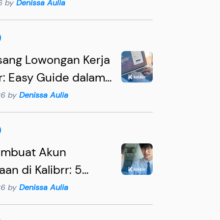
s for Hiring
26 by
Denissa Aulia
ully
sang Lowongan Kerja
rr: Easy Guide dalam
ah
26 by
Denissa Aulia
embuat Akun
an di Kalibrr: 5
 agar Rekrutmen
26 by
Denissa Aulia
ektif