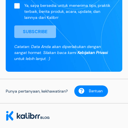
Ya, saya bersedia untuk menerima tips, praktik
terbaik, berita produk, acara, update, dan
lainnya dari Kalibrr
SUBSCRIBE
Catatan: Data Anda akan diperlakukan dengan
sangat hormat. Silakan baca kami
Kebijakan Privasi
untuk lebih lanjut. :)
Punya pertanyaan, kekhawatiran?
Bantuan
BLOG