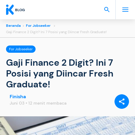
BLOG
Beranda
>
For Jobseeker
>
Gaji Finance 2 Digit? Ini 7 Posisi yang Diincar Fresh Graduate!
For Jobseeker
Gaji Finance 2 Digit? Ini 7
Posisi yang Diincar Fresh
Graduate!
Finisha
BAGIKAN
VIA:
Juni 03 • 12 menit membaca