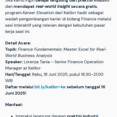
Jika kamu ingin
belajar langsung dari praktisi industri
dan
mendapat
real-world insight
secara gratis
,
program
Kareer Elevation
dari Kalibrr hadir sebagai
wadah pengembangan karier di bidang Finance melalui
sesi interaktif yang relevan dengan kebutuhan pasar
kerja saat ini.
Detail Acara:
Topik:
Finance Fundamentals: Master Excel for Real-
World Business Analysis
Speaker:
Lorenza Tania – Senior Finance Operation
Manager at Kalibrr
Hari/Tanggal:
Rabu, 18 Juni 2025, pukul 18.30–21.00
WIB
Daftar melalui
bit.ly/kalibrr-ke
sebelum tanggal 16
Juni 2025!
Manfaat:
Interaksi langsung dengan
praktisi industri