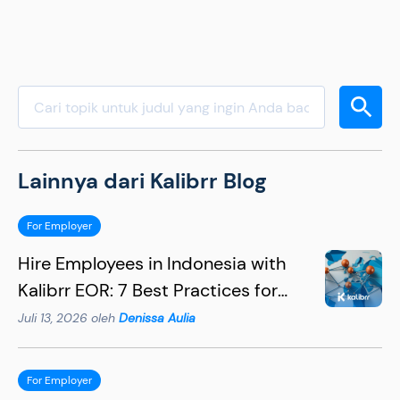
Lainnya dari Kalibrr Blog
For Employer
Hire Employees in Indonesia with
Kalibrr EOR: 7 Best Practices for
Hiring Succesfully
Juli 13, 2026 oleh
Denissa Aulia
For Employer