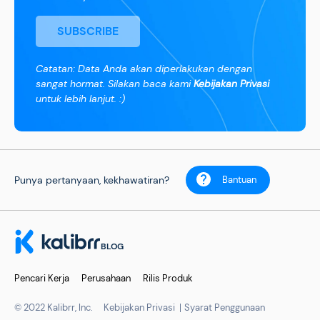
SUBSCRIBE
Catatan: Data Anda akan diperlakukan dengan
sangat hormat. Silakan baca kami
Kebijakan Privasi
untuk lebih lanjut. :)
Punya pertanyaan, kekhawatiran?
Bantuan
BLOG
Pencari Kerja
Perusahaan
Rilis Produk
© 2022 Kalibrr, Inc.
Kebijakan Privasi
Syarat Penggunaan