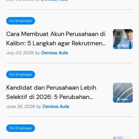
For Employer
Cara Membuat Akun Perusahaan di
Kalibrr: 5 Langkah agar Rekrutmen
Lebih Efektif
July 03, 2026 by
Denissa Aulia
For Employer
Kandidat dan Perusahaan Lebih
Selektif di 2026: 5 Perubahan
Penting yang Wajib Dipahami HR
June 26, 2026 by
Denissa Aulia
For Employer