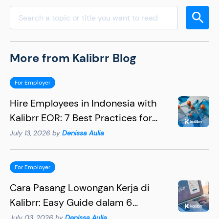
More from Kalibrr Blog
For Employer
Hire Employees in Indonesia with
Kalibrr EOR: 7 Best Practices for
Hiring Succesfully
July 13, 2026 by
Denissa Aulia
For Employer
Cara Pasang Lowongan Kerja di
Kalibrr: Easy Guide dalam 6
Langkah
July 03, 2026 by
Denissa Aulia