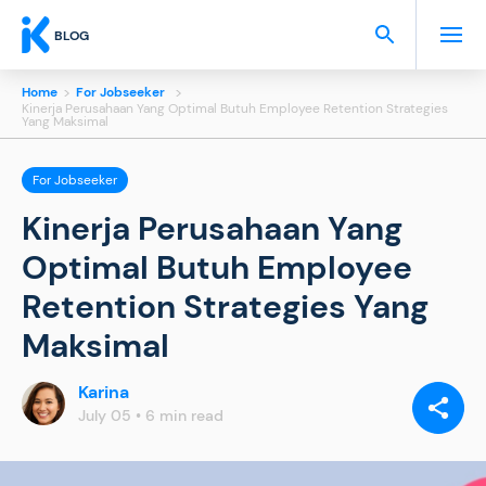
BLOG
Home
>
For Jobseeker
>
Kinerja Perusahaan Yang Optimal Butuh Employee Retention Strategies
Yang Maksimal
For Jobseeker
Kinerja Perusahaan Yang
Optimal Butuh Employee
Retention Strategies Yang
Maksimal
Karina
SHARE
VIA:
July 05 • 6 min read