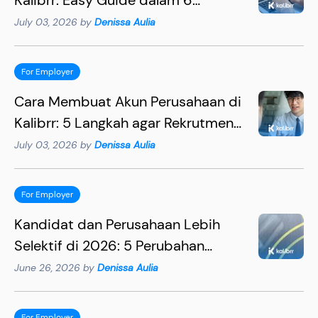
Langkah
July 03, 2026 by
Denissa Aulia
For Employer
Cara Membuat Akun Perusahaan di
Kalibrr: 5 Langkah agar Rekrutmen
Lebih Efektif
July 03, 2026 by
Denissa Aulia
For Employer
Kandidat dan Perusahaan Lebih
Selektif di 2026: 5 Perubahan
Penting yang Wajib Dipahami HR
June 26, 2026 by
Denissa Aulia
For Employer