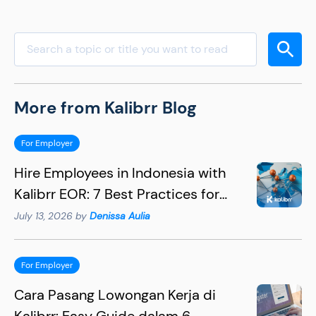
More from Kalibrr Blog
For Employer
Hire Employees in Indonesia with
Kalibrr EOR: 7 Best Practices for
Hiring Succesfully
July 13, 2026 by
Denissa Aulia
For Employer
Cara Pasang Lowongan Kerja di
Kalibrr: Easy Guide dalam 6