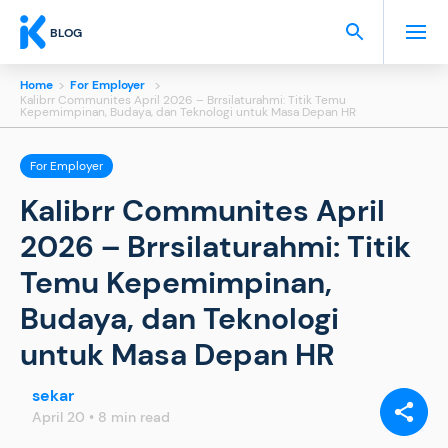
BLOG
Home
>
For Employer
>
Kalibrr Communites April 2026 – Brrsilaturahmi: Titik Temu
Kepemimpinan, Budaya, dan Teknologi untuk Masa Depan HR
For Employer
Kalibrr Communites April
2026 – Brrsilaturahmi: Titik
Temu Kepemimpinan,
Budaya, dan Teknologi
untuk Masa Depan HR
sekar
SHARE
VIA:
April 20 • 8 min read