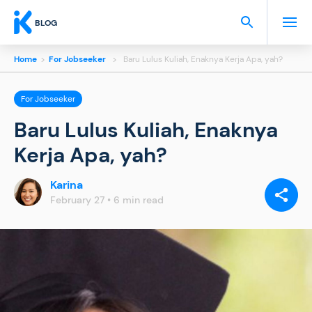
BLOG
Home
>
For Jobseeker
>
Baru Lulus Kuliah, Enaknya Kerja Apa, yah?
For Jobseeker
Baru Lulus Kuliah, Enaknya
Kerja Apa, yah?
Karina
SHARE
VIA:
February 27 • 6 min read