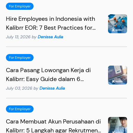
For Employer
Hire Employees in Indonesia with
Kalibrr EOR: 7 Best Practices for
Hiring Succesfully
July 13, 2026 by
Denissa Aulia
For Employer
Cara Pasang Lowongan Kerja di
Kalibrr: Easy Guide dalam 6
Langkah
July 03, 2026 by
Denissa Aulia
For Employer
Cara Membuat Akun Perusahaan di
Kalibrr: 5 Langkah agar Rekrutmen