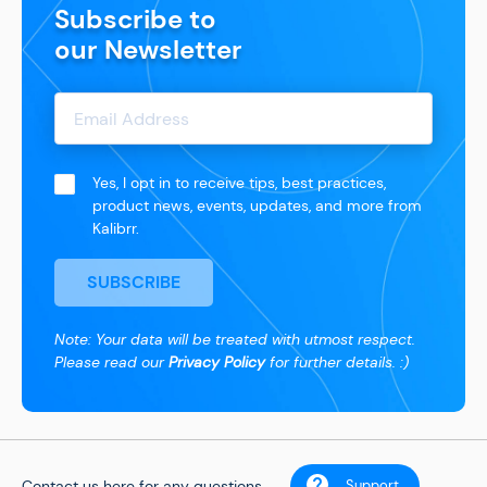
Subscribe to
our Newsletter
Yes, I opt in to receive tips, best practices,
product news, events, updates, and more from
Kalibrr.
SUBSCRIBE
Note: Your data will be treated with utmost respect.
Please read our
Privacy Policy
for further details. :)
Contact us here for any questions.
Support