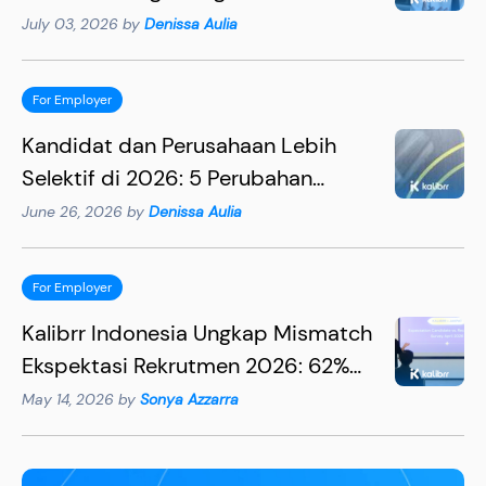
Lebih Efektif
July 03, 2026 by
Denissa Aulia
For Employer
Kandidat dan Perusahaan Lebih
Selektif di 2026: 5 Perubahan
Penting yang Wajib Dipahami HR
June 26, 2026 by
Denissa Aulia
For Employer
Kalibrr Indonesia Ungkap Mismatch
Ekspektasi Rekrutmen 2026: 62%
Rekruter Mengira Kandidat
May 14, 2026 by
Sonya Azzarra
Utamakan Gaji