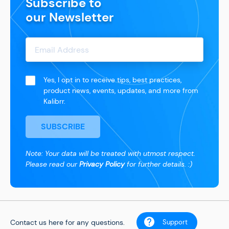
Subscribe to
our Newsletter
Yes, I opt in to receive tips, best practices,
product news, events, updates, and more from
Kalibrr.
SUBSCRIBE
Note: Your data will be treated with utmost respect.
Please read our
Privacy Policy
for further details. :)
Contact us here for any questions.
Support