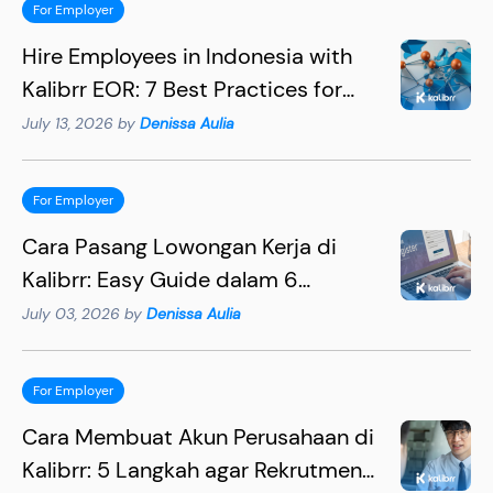
For Employer
Hire Employees in Indonesia with
Kalibrr EOR: 7 Best Practices for
Hiring Succesfully
July 13, 2026 by
Denissa Aulia
For Employer
Cara Pasang Lowongan Kerja di
Kalibrr: Easy Guide dalam 6
Langkah
July 03, 2026 by
Denissa Aulia
For Employer
Cara Membuat Akun Perusahaan di
Kalibrr: 5 Langkah agar Rekrutmen