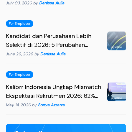
Lebih Efektif
July 03, 2026 by
Denissa Aulia
For Employer
Kandidat dan Perusahaan Lebih
Selektif di 2026: 5 Perubahan
Penting yang Wajib Dipahami HR
June 26, 2026 by
Denissa Aulia
For Employer
Kalibrr Indonesia Ungkap Mismatch
Ekspektasi Rekrutmen 2026: 62%
Rekruter Mengira Kandidat
May 14, 2026 by
Sonya Azzarra
Utamakan Gaji