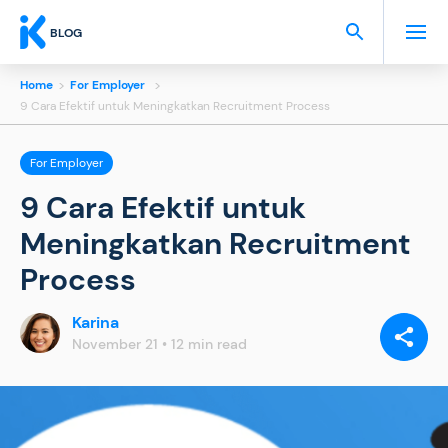
BLOG
Home
>
For Employer
>
9 Cara Efektif untuk Meningkatkan Recruitment Process
For Employer
9 Cara Efektif untuk
Meningkatkan Recruitment
Process
Karina
SHARE
VIA:
November 21 • 12 min read