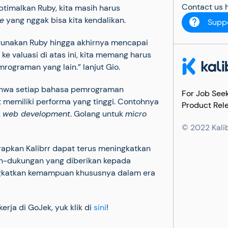
Contact us h
timalkan Ruby, kita masih harus
ce
yang nggak bisa kita kendalikan.
Supp
ggunakan Ruby hingga akhirnya mencapai
k ke valuasi di atas ini, kita memang harus
ograman yang lain.” lanjut Gio.
ahwa setiap bahasa pemrograman
For Job See
t memiliki performa yang tinggi. Contohnya
Product Rel
k
web development
. Golang untuk
micro
© 2022 Kalibr
arapkan Kalibrr dapat terus meningkatkan
gan-dukungan yang diberikan kepada
ngkatkan kemampuan khususnya dalam era
rja di GoJek, yuk klik di
sini
!