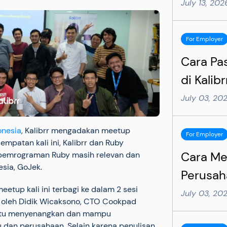
Practice
July 13, 20
Succesf
For Employer
Cara Pa
di Kalib
6 Langk
July 03, 20
onesia
, Kalibrr mengadakan meetup
For Employer
empatan kali ini, Kalibrr dan Ruby
Cara M
emrograman Ruby masih relevan dan
sia, GoJek.
Perusaha
meetup kali ini terbagi ke dalam 2 sesi
Langkah
July 03, 20
g oleh Didik Wicaksono, CTO Cookpad
Lebih Ef
 itu menyenangkan dan mampu
u dan perusahaan. Selain karena penulisan