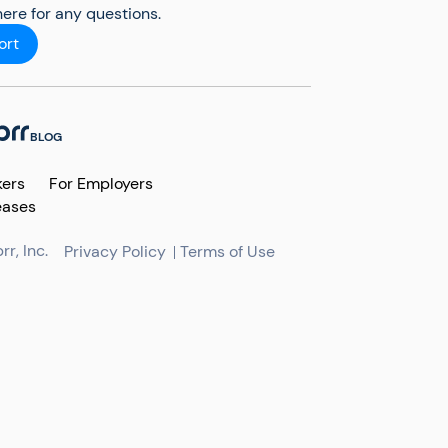
ere for any questions.
ort
BLOG
kers
For Employers
eases
r, Inc.
Privacy Policy
Terms of Use