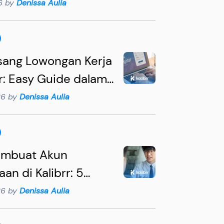
s for Hiring
26 by
Denissa Aulia
ully
sang Lowongan Kerja
rr: Easy Guide dalam
ah
26 by
Denissa Aulia
embuat Akun
an di Kalibrr: 5
 agar Rekrutmen
26 by
Denissa Aulia
ektif