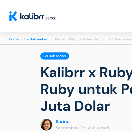
BLOG
Home
>
For Jobseeker
>
Kalibrr x RubyID : Bahasa Ruby untuk Perusahaan
For Jobseeker
Kalibrr x Rub
Ruby untuk P
Juta Dolar
Karina
September 02 • 4 min read