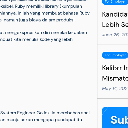
For Employer
ibel, Ruby memiliki library (kumpulan
Kandida
mlahnya. Inilah yang membuat bahasa Ruby
, namun juga biaya dalam produksi.
Lebih Se
at mengekspresikan diri mereka ke dalam
Perubah
June 26, 2
embuat kita menulis kode yang lebih
Wajib D
For Employer
Kalibrr 
Mismatc
Rekrutm
May 14, 20
Rekrute
Utamaka
, System Engineer GoJek, Ia membahas soal
Su
dan menjelaskan mengapa pendapat itu