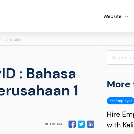
Website
 1 Juta Dolar
yID : Bahasa
More 
erusahaan 1
For Employer
Hire Em
with Kal
SHARE VIA: