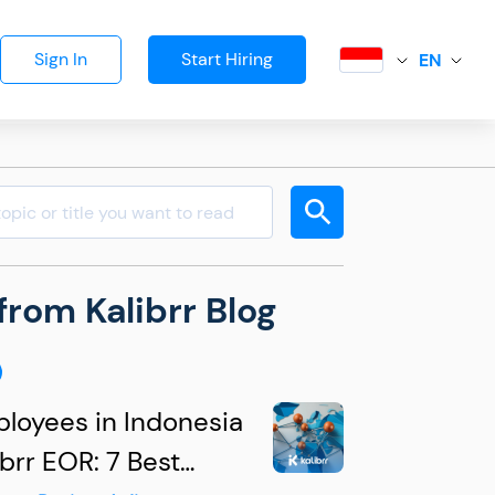
Sign In
Start Hiring
EN
from Kalibrr Blog
ployees in Indonesia
ibrr EOR: 7 Best