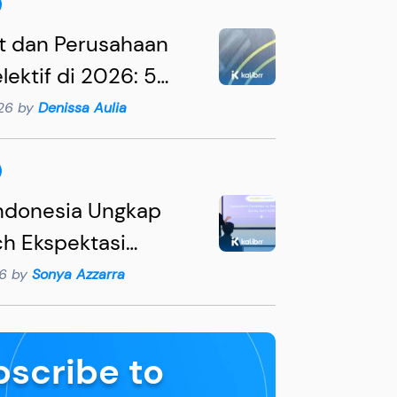
t dan Perusahaan
lektif di 2026: 5
an Penting yang
026 by
Denissa Aulia
ipahami HR
Indonesia Ungkap
h Ekspektasi
en 2026: 62%
26 by
Sonya Azzarra
r Mengira Kandidat
n Gaji
bscribe to