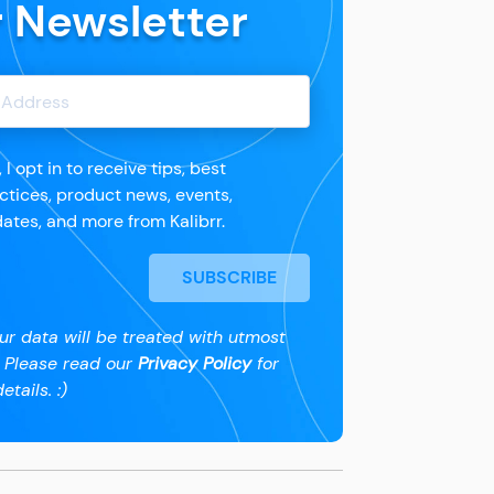
r Newsletter
, I opt in to receive tips, best
ctices, product news, events,
ates, and more from Kalibrr.
SUBSCRIBE
ur data will be treated with utmost
. Please read our
Privacy Policy
for
etails. :)