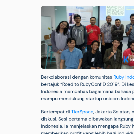
Berkolaborasi dengan komunitas
Ruby Ind
bertajuk “Road to RubyConfID 2019”. Di kes
Indonesia membahas bagaimana bahasa p
mampu mendukung startup unicorn Indone
Bertempat di
TierSpace
, Jakarta Selatan, 
diskusi. Sesi pertama dibawakan langsun
Indonesia. Ia menjelaskan mengapa Ruby
memberikan profit yang lebih bagi individ