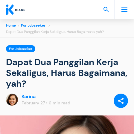
BLOG
Home
>
For Jobseeker
>
Dapat Dua Panggilan Kerja Sekaligus, Harus Bagaimana, yah?
For Jobseeker
Dapat Dua Panggilan Kerja
Sekaligus, Harus Bagaimana,
yah?
Karina
SHARE
VIA:
February 27 • 6 min read