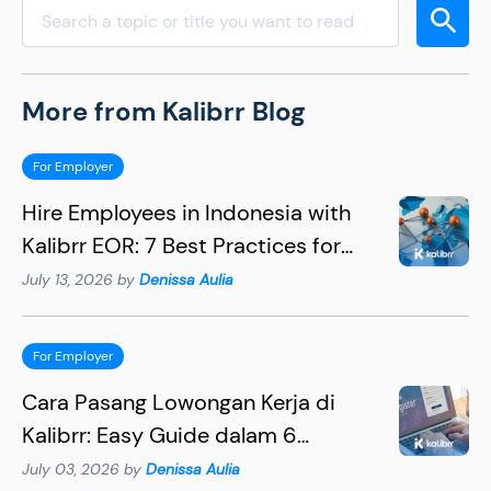
More from Kalibrr Blog
For Employer
Hire Employees in Indonesia with
Kalibrr EOR: 7 Best Practices for
Hiring Succesfully
July 13, 2026 by
Denissa Aulia
For Employer
Cara Pasang Lowongan Kerja di
Kalibrr: Easy Guide dalam 6
Langkah
July 03, 2026 by
Denissa Aulia