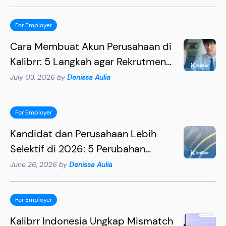
For Employer
Cara Membuat Akun Perusahaan di
Kalibrr: 5 Langkah agar Rekrutmen
Lebih Efektif
July 03, 2026 by
Denissa Aulia
For Employer
Kandidat dan Perusahaan Lebih
Selektif di 2026: 5 Perubahan
Penting yang Wajib Dipahami HR
June 26, 2026 by
Denissa Aulia
For Employer
Kalibrr Indonesia Ungkap Mismatch