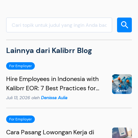
Lainnya dari Kalibrr Blog
For Employer
Hire Employees in Indonesia with
Kalibrr EOR: 7 Best Practices for
Hiring Succesfully
Juli 13, 2026 oleh
Denissa Aulia
For Employer
Cara Pasang Lowongan Kerja di