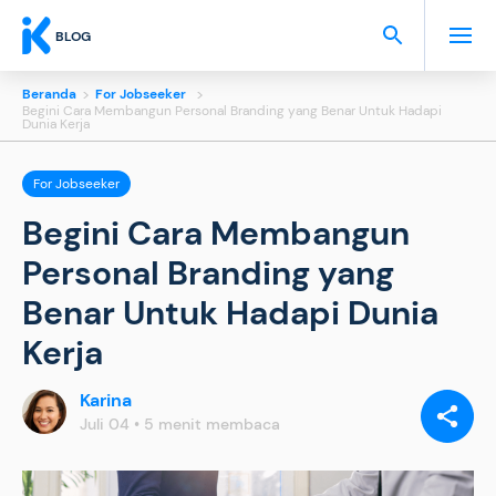
BLOG
Beranda
>
For Jobseeker
>
Begini Cara Membangun Personal Branding yang Benar Untuk Hadapi
Dunia Kerja
For Jobseeker
Begini Cara Membangun
Personal Branding yang
Benar Untuk Hadapi Dunia
Kerja
Karina
BAGIKAN
VIA:
Juli 04 • 5 menit membaca