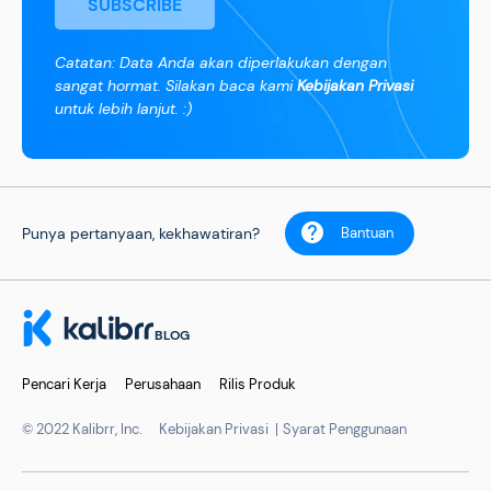
SUBSCRIBE
Catatan: Data Anda akan diperlakukan dengan
sangat hormat. Silakan baca kami
Kebijakan Privasi
untuk lebih lanjut. :)
Punya pertanyaan, kekhawatiran?
Bantuan
BLOG
Pencari Kerja
Perusahaan
Rilis Produk
© 2022 Kalibrr, Inc.
Kebijakan Privasi
Syarat Penggunaan