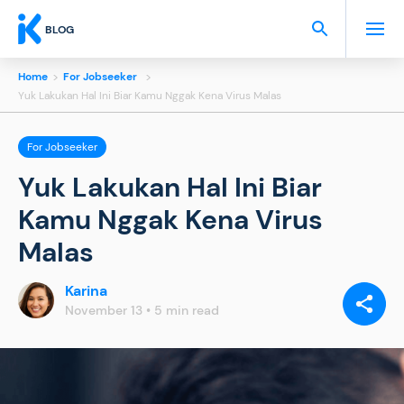
BLOG
Home
>
For Jobseeker
>
Yuk Lakukan Hal Ini Biar Kamu Nggak Kena Virus Malas
For Jobseeker
Yuk Lakukan Hal Ini Biar
Kamu Nggak Kena Virus
Malas
Karina
SHARE
VIA:
November 13 • 5 min read