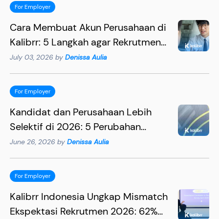
For Employer
Cara Membuat Akun Perusahaan di
Kalibrr: 5 Langkah agar Rekrutmen
Lebih Efektif
July 03, 2026 by
Denissa Aulia
For Employer
Kandidat dan Perusahaan Lebih
Selektif di 2026: 5 Perubahan
Penting yang Wajib Dipahami HR
June 26, 2026 by
Denissa Aulia
For Employer
Kalibrr Indonesia Ungkap Mismatch
Ekspektasi Rekrutmen 2026: 62%