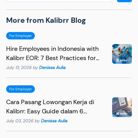
More from Kalibrr Blog
For Employer
Hire Employees in Indonesia with
Kalibrr EOR: 7 Best Practices for
Hiring Succesfully
July 13, 2026 by
Denissa Aulia
For Employer
Cara Pasang Lowongan Kerja di
Kalibrr: Easy Guide dalam 6
Langkah
July 03, 2026 by
Denissa Aulia